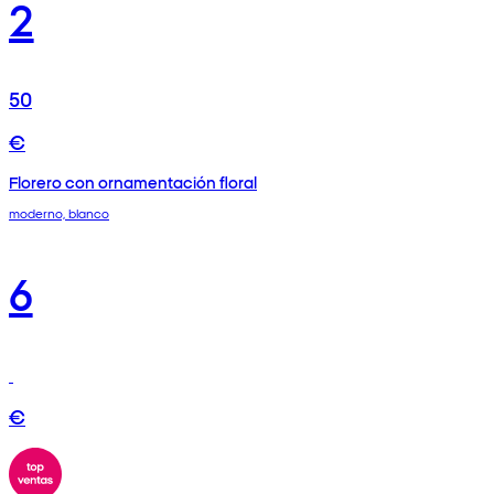
2
50
€
Florero con ornamentación floral
moderno, blanco
6
€