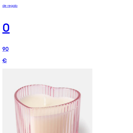
de regalo
0
90
€