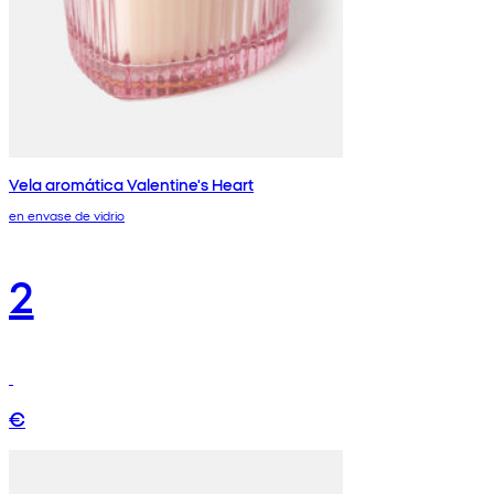
Vela aromática Valentine's Heart
en envase de vidrio
2
€