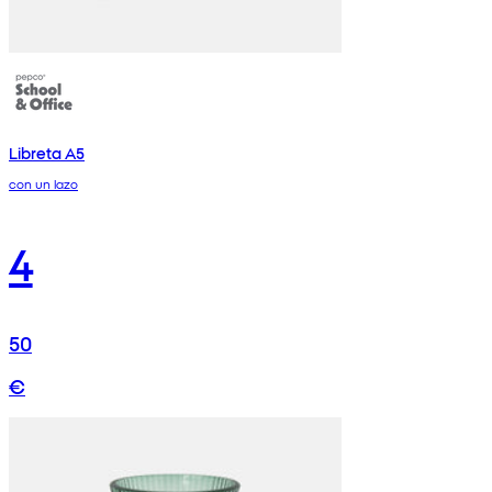
Libreta A5
con un lazo
4
50
€