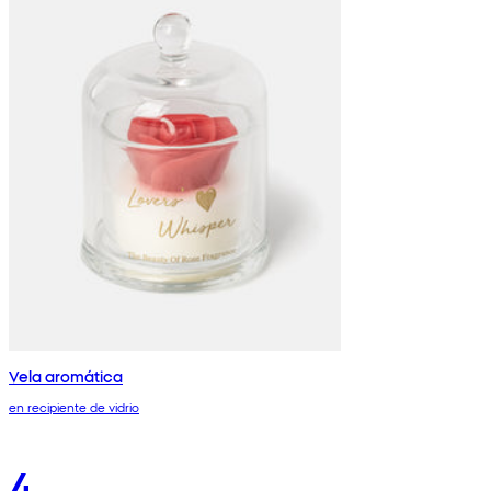
Vela aromática
en recipiente de vidrio
4