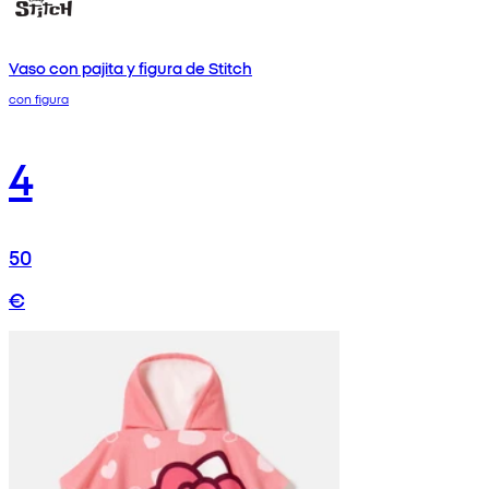
Vaso con pajita y figura de Stitch
con figura
4
50
€