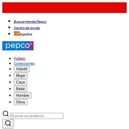
Buscar tienda Pepco
Centro de ayuda
Español
Folleto
Colecciones
Infantil
Mujer
Casa
Bebé
Hombre
Otros