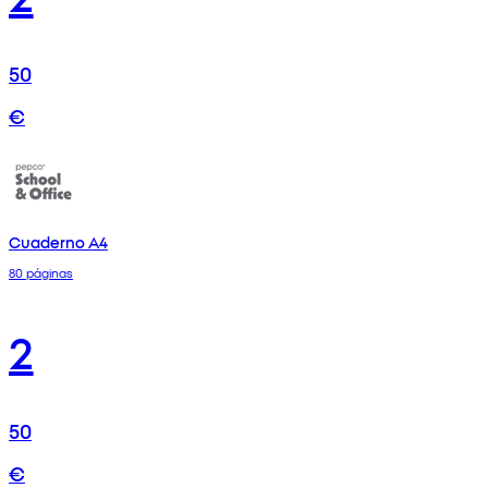
50
€
Cuaderno A4
80 páginas
2
50
€