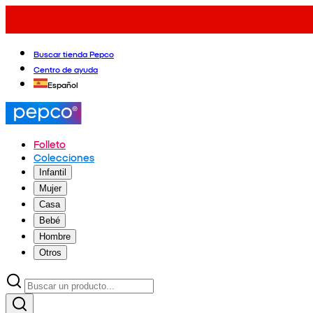
Buscar tienda Pepco
Centro de ayuda
Español
Folleto
Colecciones
Infantil
Mujer
Casa
Bebé
Hombre
Otros