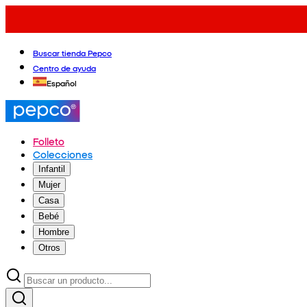
Buscar tienda Pepco
Centro de ayuda
Español
Folleto
Colecciones
Infantil
Mujer
Casa
Bebé
Hombre
Otros