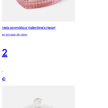
Vela aromática Valentine's Heart
en envase de vidrio
2
€