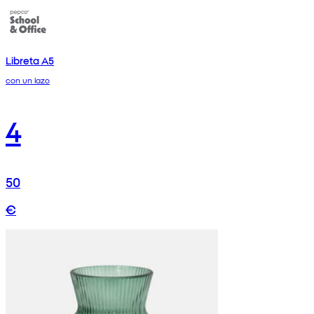
Libreta A5
con un lazo
4
50
€