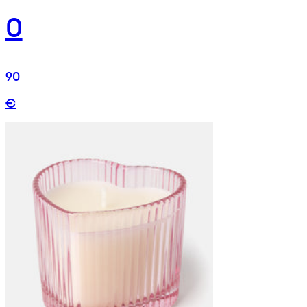
0
90
€