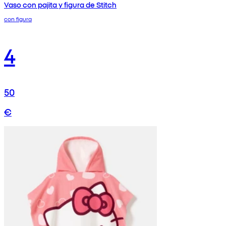
Vaso con pajita y figura de Stitch
con figura
4
50
€