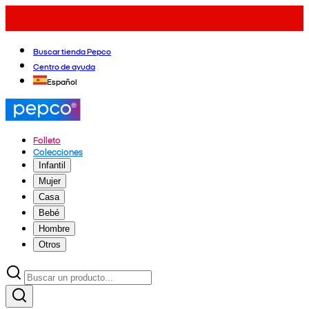
Buscar tienda Pepco
Centro de ayuda
Español
Folleto
Colecciones
Infantil
Mujer
Casa
Bebé
Hombre
Otros