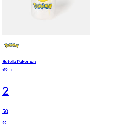
Botella Pokémon
450 ml
2
50
€