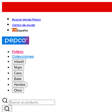
Buscar tienda Pepco
Centro de ayuda
Español
Folleto
Colecciones
Infantil
Mujer
Casa
Bebé
Hombre
Otros