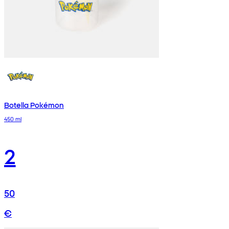
Botella Pokémon
450 ml
2
50
€