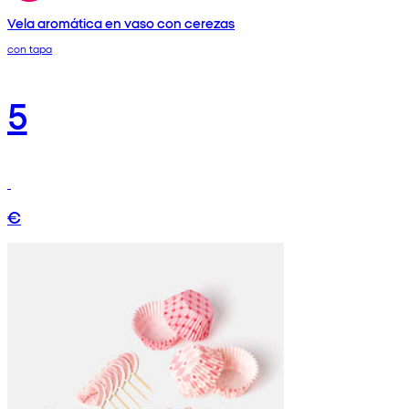
Vela aromática en vaso con cerezas
con tapa
5
€