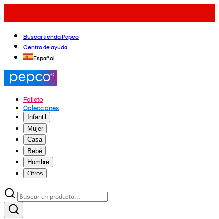
Buscar tienda Pepco
Centro de ayuda
Español
Folleto
Colecciones
Infantil
Mujer
Casa
Bebé
Hombre
Otros