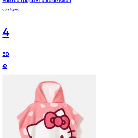
Vaso con pajita y figura de Stitch
con figura
4
50
€