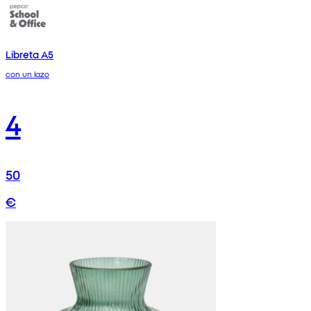
Libreta A5
con un lazo
4
50
€