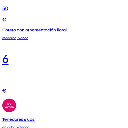
50
€
Florero con ornamentación floral
moderno, blanco
6
€
Tenedores 6 uds.
en color plateado