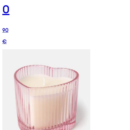
0
90
€