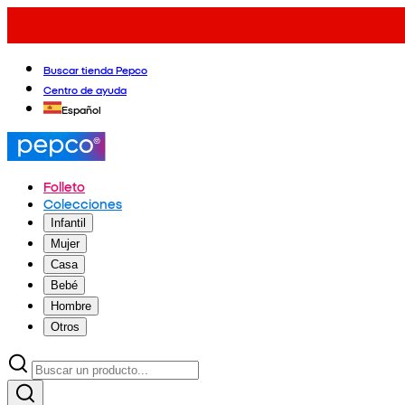
Buscar tienda Pepco
Centro de ayuda
Español
Folleto
Colecciones
Infantil
Mujer
Casa
Bebé
Hombre
Otros