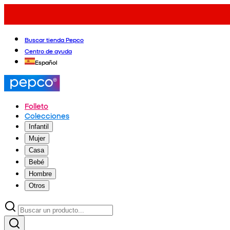
Buscar tienda Pepco
Centro de ayuda
Español
Folleto
Colecciones
Infantil
Mujer
Casa
Bebé
Hombre
Otros