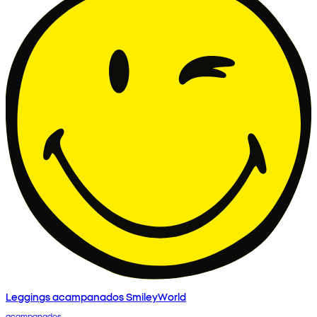
Leggings acampanados SmileyWorld
acampanados