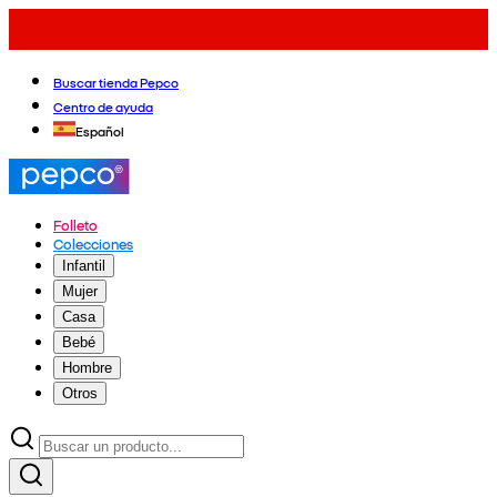
Buscar tienda Pepco
Centro de ayuda
Español
Folleto
Colecciones
Infantil
Mujer
Casa
Bebé
Hombre
Otros