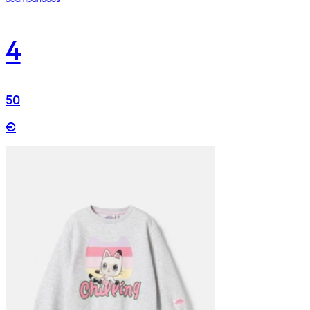
4
50
€