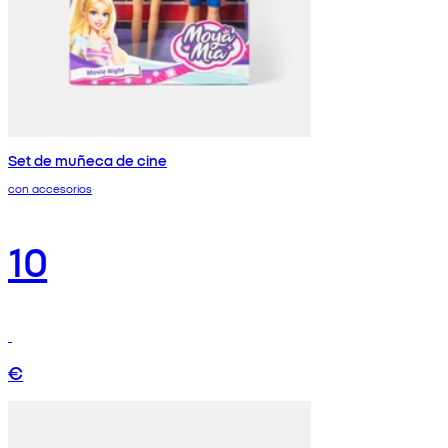
Set de muñeca de cine
con accesorios
10
€