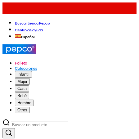
Buscar tienda Pepco
Centro de ayuda
Español
Folleto
Colecciones
Infantil
Mujer
Casa
Bebé
Hombre
Otros