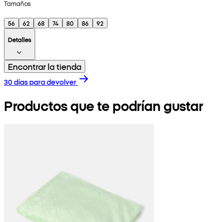
Tamaños
56
62
68
74
80
86
92
Detalles
Encontrar la tienda
30 días para devolver
Productos que te podrían gustar