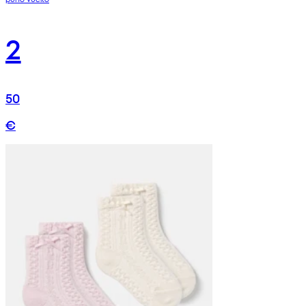
2
50
€