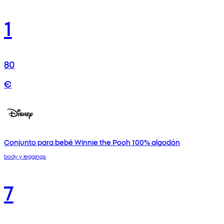
1
80
€
Conjunto para bebé Winnie the Pooh 100% algodón
body y leggings
7