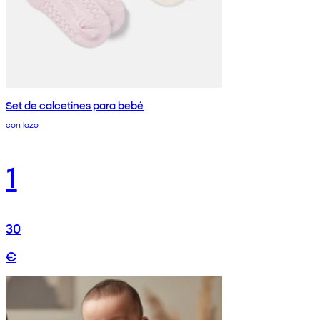
Set de calcetines para bebé
con lazo
1
30
€