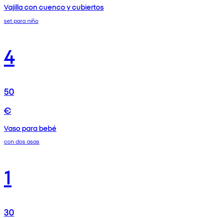
Vajilla con cuenco y cubiertos
set para niño
4
50
€
Vaso para bebé
con dos asas
1
30