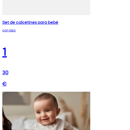
Set de calcetines para bebé
con lazo
1
30
€