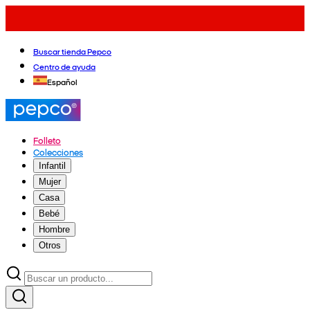
Buscar tienda Pepco
Centro de ayuda
Español
Folleto
Colecciones
Infantil
Mujer
Casa
Bebé
Hombre
Otros