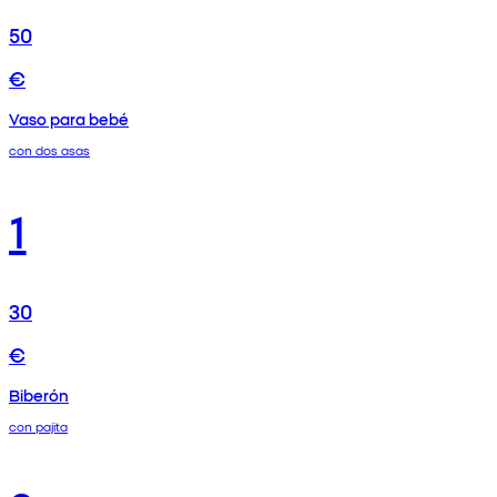
50
€
Vaso para bebé
con dos asas
1
30
€
Biberón
con pajita