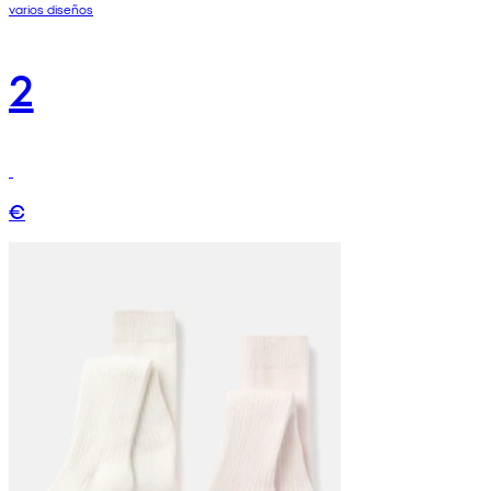
varios diseños
2
€