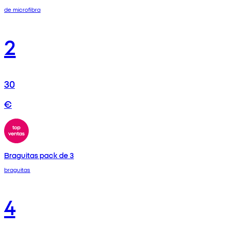
de microfibra
2
30
€
Braguitas pack de 3
braguitas
4