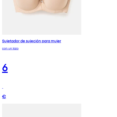
Sujetador de sujeción para mujer
con un lazo
6
€