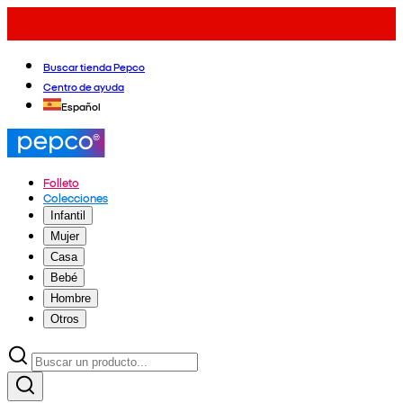
Buscar tienda Pepco
Centro de ayuda
Español
Folleto
Colecciones
Infantil
Mujer
Casa
Bebé
Hombre
Otros