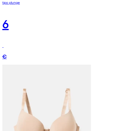
tipo plunge
6
€