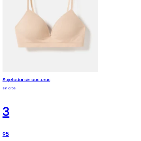
Sujetador sin costuras
sin aros
3
95