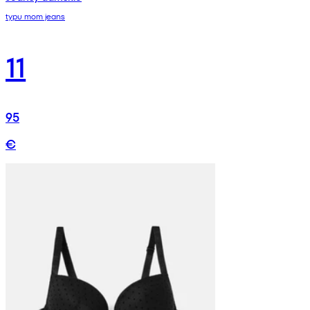
typu mom jeans
11
95
€