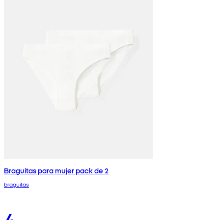
Braguitas para mujer pack de 2
braguitas
4