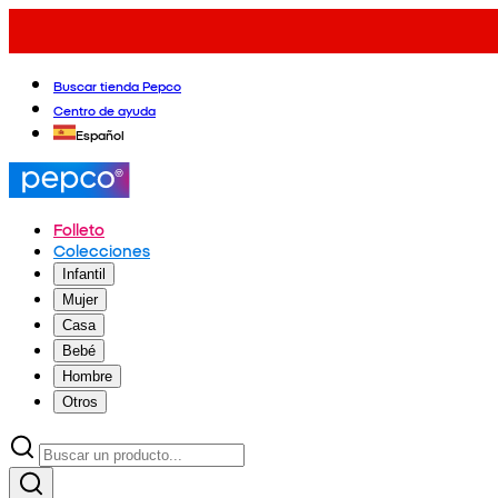
Buscar tienda Pepco
Centro de ayuda
Español
Folleto
Colecciones
Infantil
Mujer
Casa
Bebé
Hombre
Otros