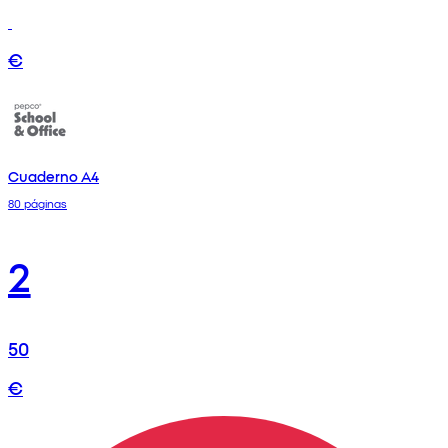
€
Cuaderno A4
80 páginas
2
50
€