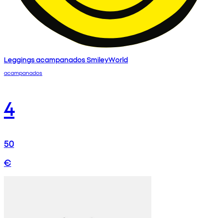
Leggings acampanados SmileyWorld
acampanados
4
50
€