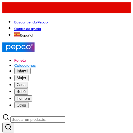
Buscar tienda Pepco
Centro de ayuda
Español
Folleto
Colecciones
Infantil
Mujer
Casa
Bebé
Hombre
Otros