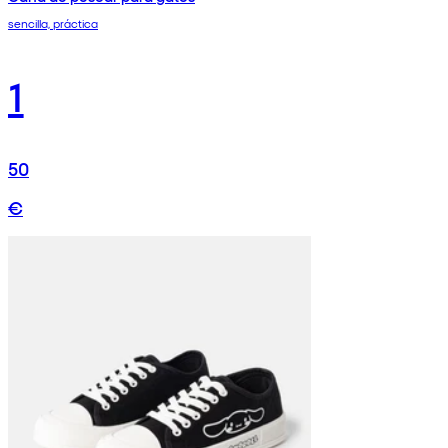
sencilla, práctica
1
50
€