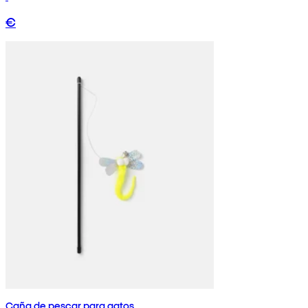
€
Caña de pescar para gatos