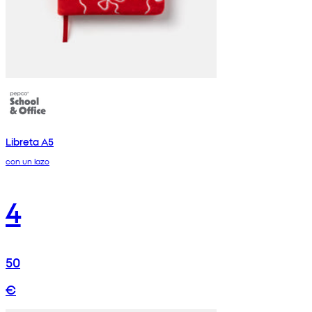
Libreta A5
con un lazo
4
50
€