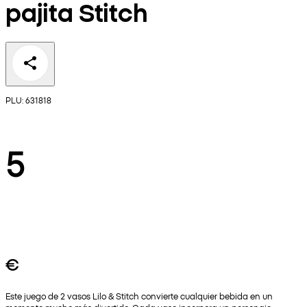
pajita Stitch
PLU: 631818
5
€
Este juego de 2 vasos Lilo & Stitch convierte cualquier bebida en un