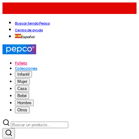
Buscar tienda Pepco
Centro de ayuda
Español
Folleto
Colecciones
Infantil
Mujer
Casa
Bebé
Hombre
Otros