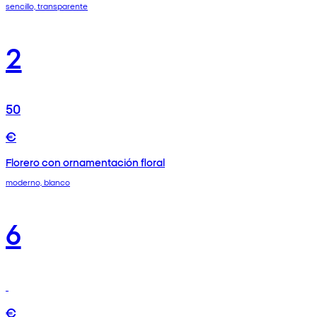
sencillo, transparente
2
50
€
Florero con ornamentación floral
moderno, blanco
6
€