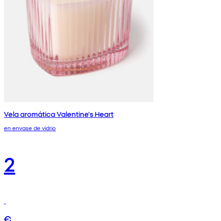
Vela aromática Valentine's Heart
en envase de vidrio
2
€