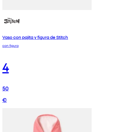
Vaso con pajita y figura de Stitch
con figura
4
50
€