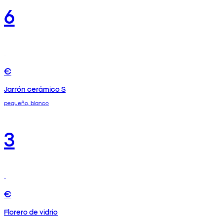
6
€
Jarrón cerámico S
pequeño, blanco
3
€
Florero de vidrio