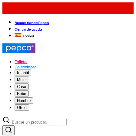
Buscar tienda Pepco
Centro de ayuda
Español
Folleto
Colecciones
Infantil
Mujer
Casa
Bebé
Hombre
Otros