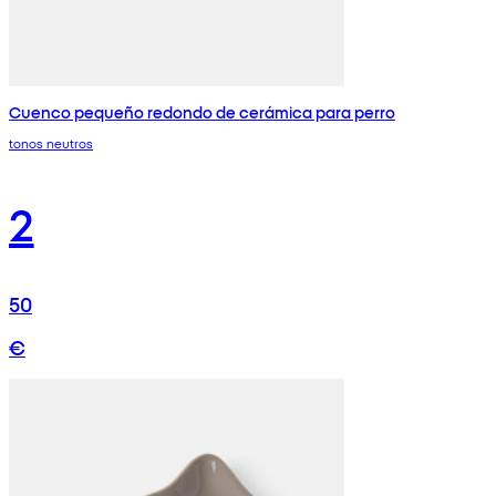
Cuenco pequeño redondo de cerámica para perro
tonos neutros
2
50
€