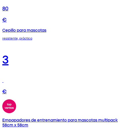
80
€
Cepillo para mascotas
resistente, práctica
3
€
Empapadores de entrenamiento para mascotas multipack
58cm x 58cm