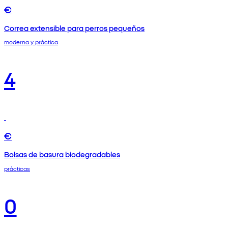
€
Correa extensible para perros pequeños
moderna y práctica
4
€
Bolsas de basura biodegradables
prácticas
0