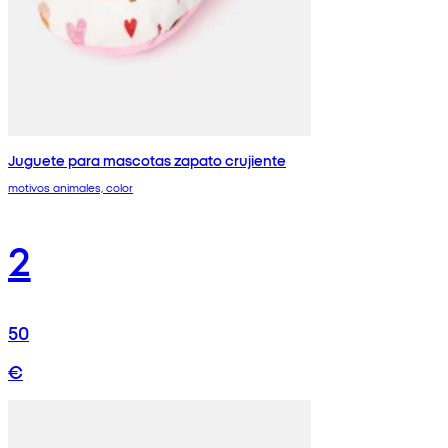
Juguete para mascotas zapato crujiente
motivos animales, color
2
50
€