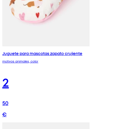
Juguete para mascotas zapato crujiente
motivos animales, color
2
50
€