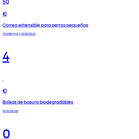
50
€
Correa extensible para perros pequeños
moderna y práctica
4
€
Bolsas de basura biodegradables
prácticas
0