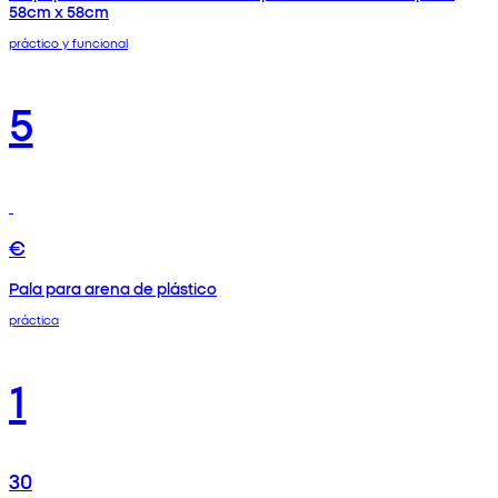
58cm x 58cm
práctico y funcional
5
€
Pala para arena de plástico
práctica
1
30