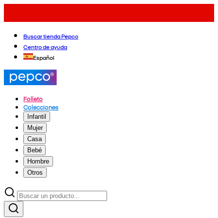
Buscar tienda Pepco
Centro de ayuda
Español
Folleto
Colecciones
Infantil
Mujer
Casa
Bebé
Hombre
Otros