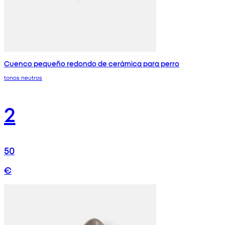
Cuenco pequeño redondo de cerámica para perro
tonos neutros
2
50
€