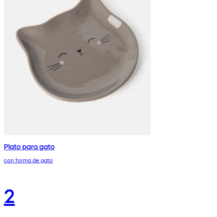
Plato para gato
con forma de gato
2