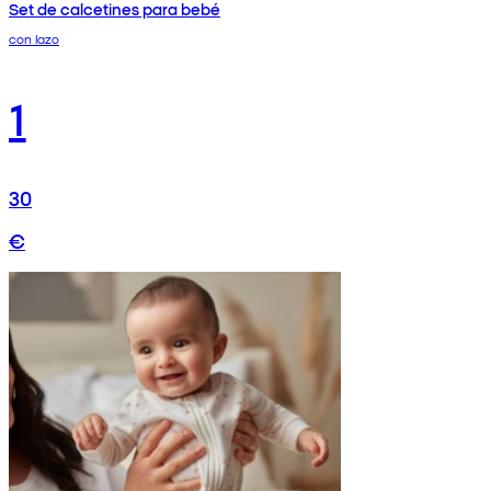
Set de calcetines para bebé
con lazo
1
30
€