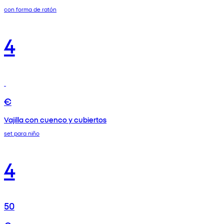
con forma de ratón
4
€
Vajilla con cuenco y cubiertos
set para niño
4
50