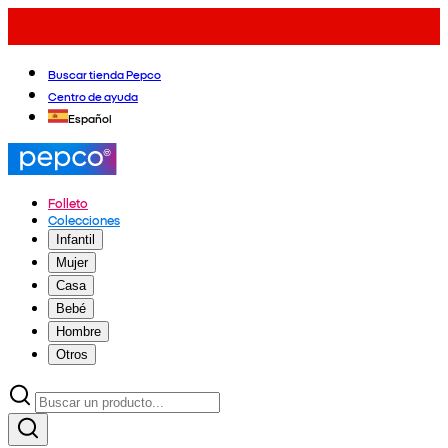
Buscar tienda Pepco
Centro de ayuda
Español
Folleto
Colecciones
Infantil
Mujer
Casa
Bebé
Hombre
Otros