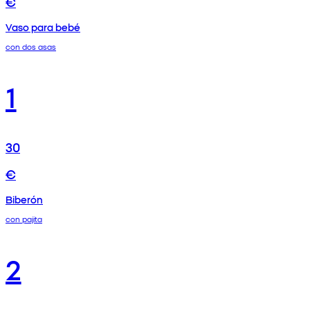
€
Vaso para bebé
con dos asas
1
30
€
Biberón
con pajita
2