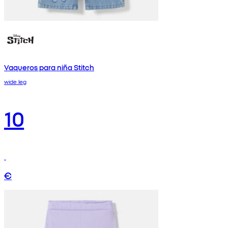
Vaqueros para niña Stitch
wide leg
10
€