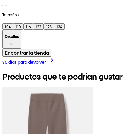
Tamaños
104
110
116
122
128
134
Detalles
Encontrar la tienda
30 días para devolver
Productos que te podrían gustar