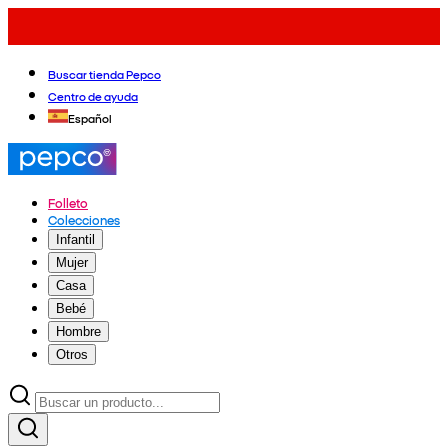
Buscar tienda Pepco
Centro de ayuda
Español
Folleto
Colecciones
Infantil
Mujer
Casa
Bebé
Hombre
Otros