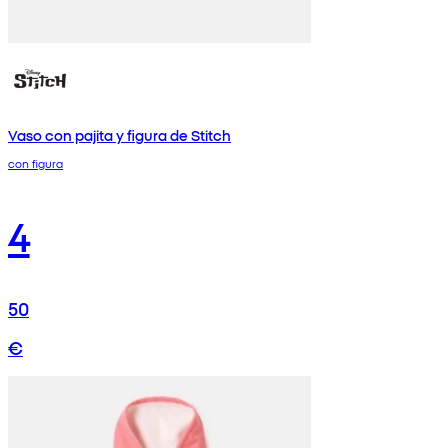
Vaso con pajita y figura de Stitch
con figura
4
50
€