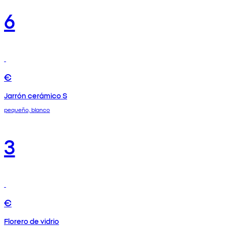
6
€
Jarrón cerámico S
pequeño, blanco
3
€
Florero de vidrio