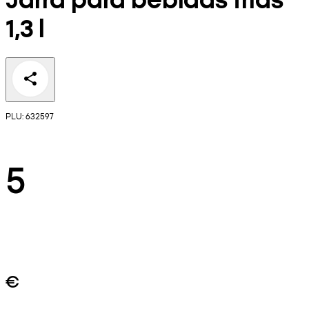
1,3 l
PLU: 632597
5
€