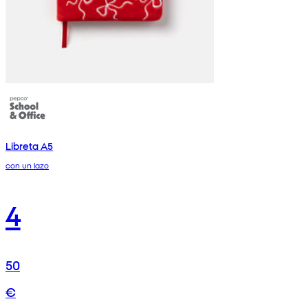
Libreta A5
con un lazo
4
50
€