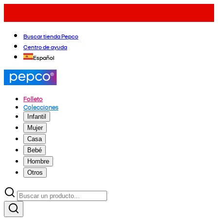
Buscar tienda Pepco
Centro de ayuda
Español
Folleto
Colecciones
Infantil
Mujer
Casa
Bebé
Hombre
Otros