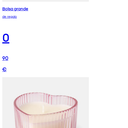
Bolsa grande
de regalo
0
90
€