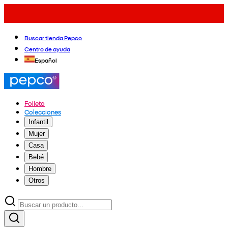
Buscar tienda Pepco
Centro de ayuda
Español
Folleto
Colecciones
Infantil
Mujer
Casa
Bebé
Hombre
Otros