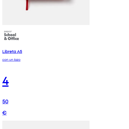
Libreta A5
con un lazo
4
50
€