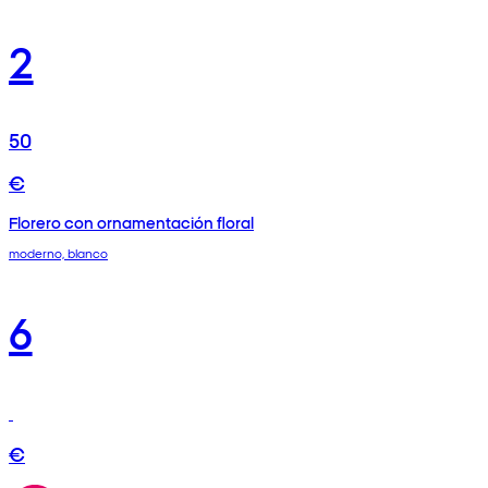
2
50
€
Florero con ornamentación floral
moderno, blanco
6
€