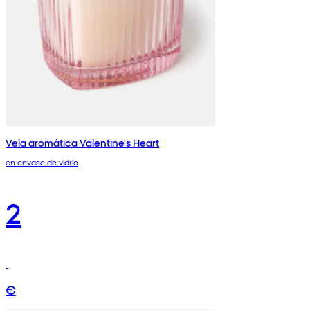
Vela aromática Valentine's Heart
en envase de vidrio
2
€