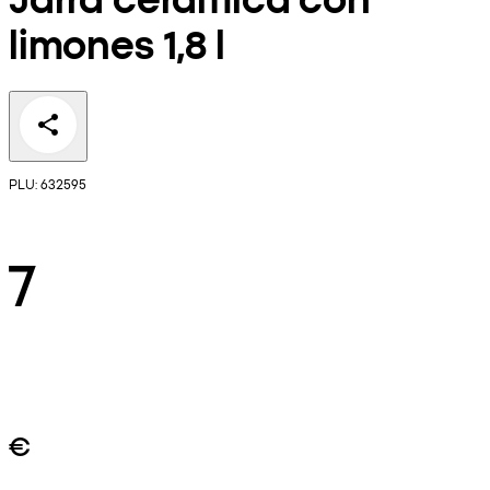
limones 1,8 l
PLU: 632595
7
€