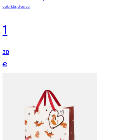
colorido, diverso
1
30
€