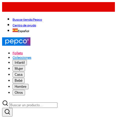
Buscar tienda Pepco
Centro de ayuda
Español
Folleto
Colecciones
Infantil
Mujer
Casa
Bebé
Hombre
Otros