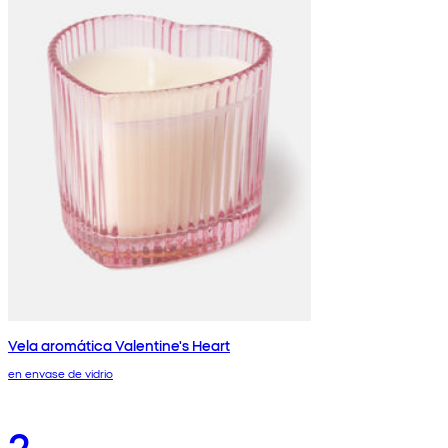
Vela aromática Valentine's Heart
en envase de vidrio
2