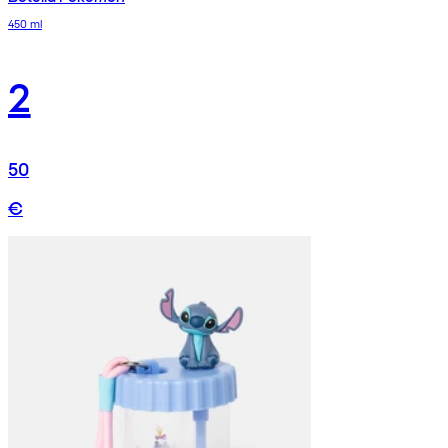
450 ml
2
50
€