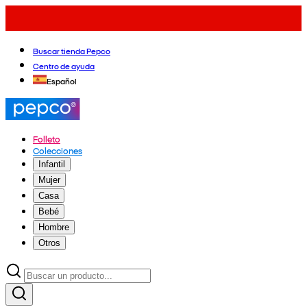
Buscar tienda Pepco
Centro de ayuda
Español
Folleto
Colecciones
Infantil
Mujer
Casa
Bebé
Hombre
Otros