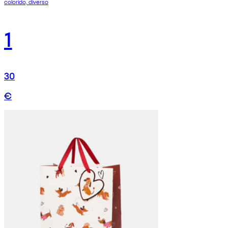
colorido, diverso
1
30
€