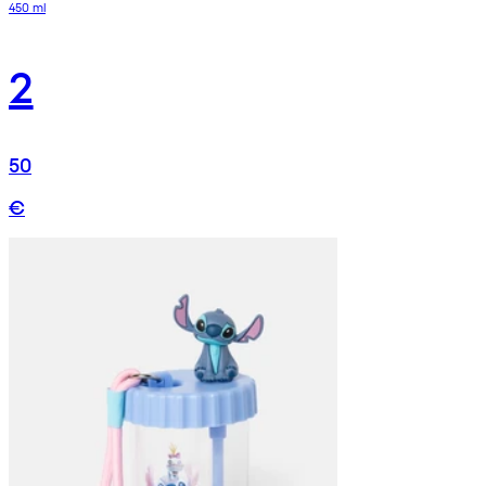
450 ml
2
50
€