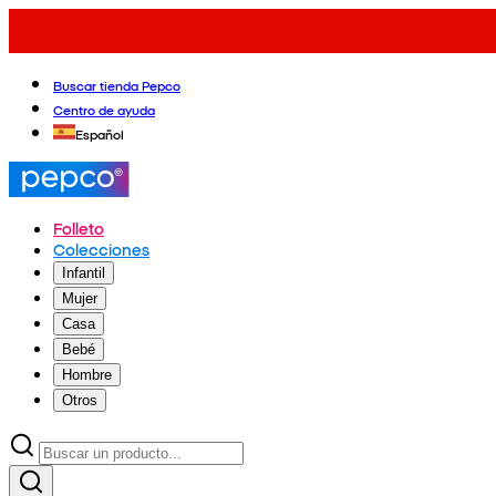
Buscar tienda Pepco
Centro de ayuda
Español
Folleto
Colecciones
Infantil
Mujer
Casa
Bebé
Hombre
Otros