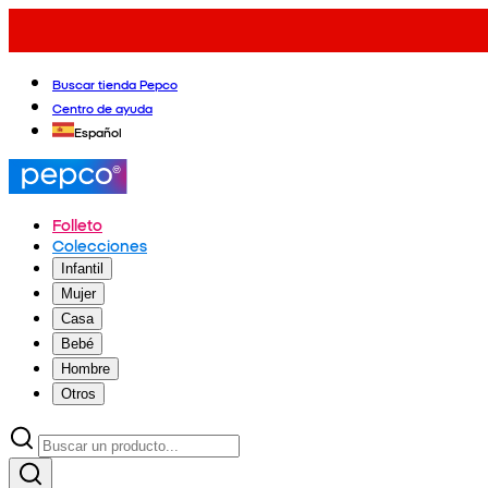
Buscar tienda Pepco
Centro de ayuda
Español
Folleto
Colecciones
Infantil
Mujer
Casa
Bebé
Hombre
Otros