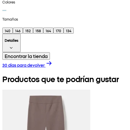
Colores
Tamaños
140
146
152
158
164
170
134
Detalles
Encontrar la tienda
30 días para devolver
Productos que te podrían gustar