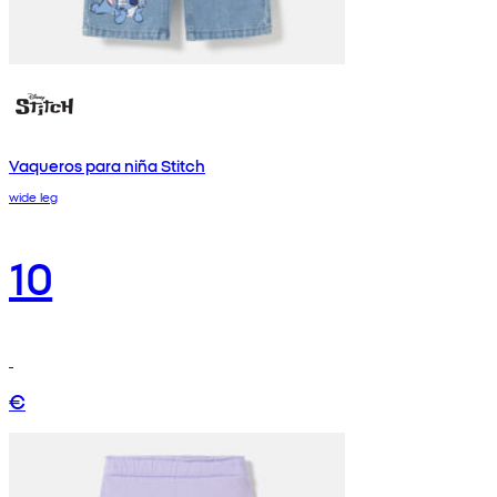
Vaqueros para niña Stitch
wide leg
10
€