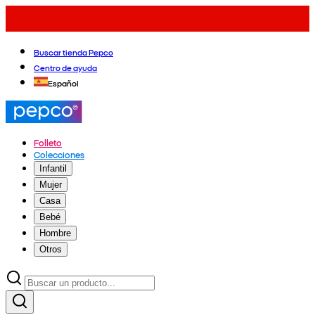
Buscar tienda Pepco
Centro de ayuda
Español
Folleto
Colecciones
Infantil
Mujer
Casa
Bebé
Hombre
Otros