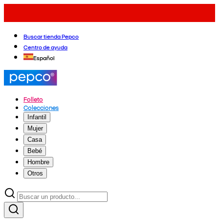
Buscar tienda Pepco
Centro de ayuda
Español
Folleto
Colecciones
Infantil
Mujer
Casa
Bebé
Hombre
Otros