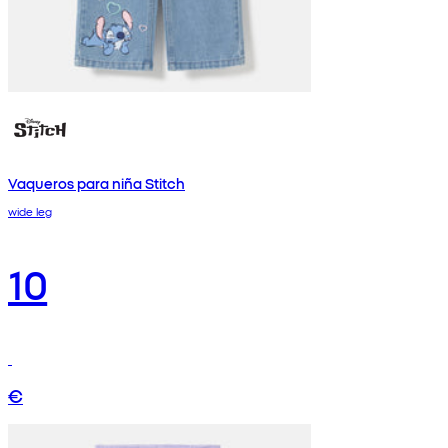
Vaqueros para niña Stitch
wide leg
10
€