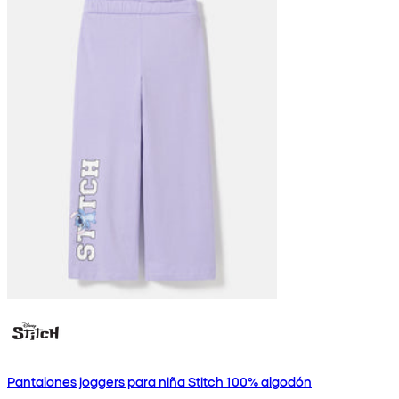
Pantalones joggers para niña Stitch 100% algodón