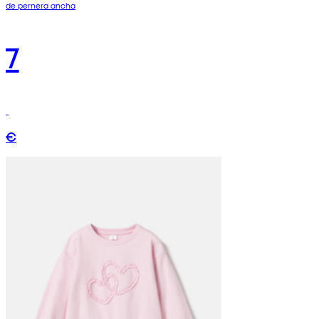
de pernera ancha
7
€