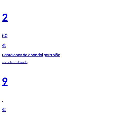
2
50
€
Pantalones de chándal para niño
con efecto lavado
9
€