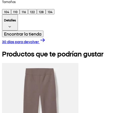
Tamaños
104
110
116
122
128
134
Detalles
Encontrar la tienda
30 días para devolver
Productos que te podrían gustar