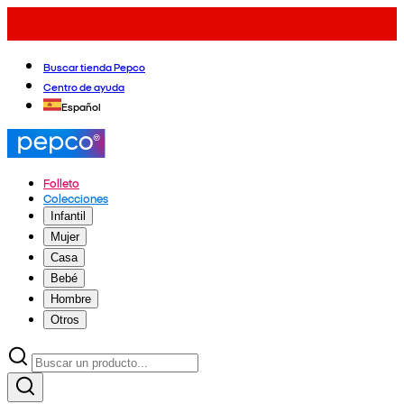
Buscar tienda Pepco
Centro de ayuda
Español
Folleto
Colecciones
Infantil
Mujer
Casa
Bebé
Hombre
Otros