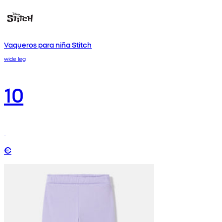
Vaqueros para niña Stitch
wide leg
10
€