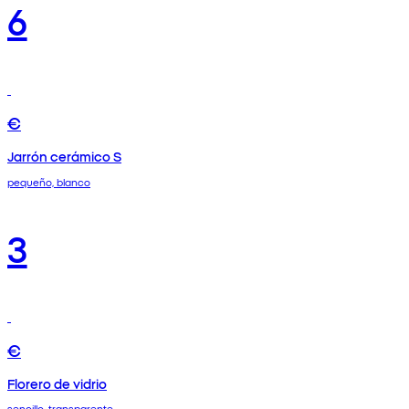
6
€
Jarrón cerámico S
pequeño, blanco
3
€
Florero de vidrio
sencillo, transparente