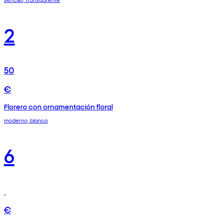
2
50
€
Florero con ornamentación floral
moderno, blanco
6
€