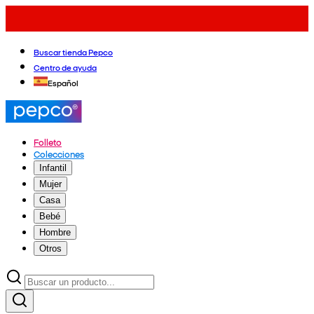
Buscar tienda Pepco
Centro de ayuda
Español
Folleto
Colecciones
Infantil
Mujer
Casa
Bebé
Hombre
Otros