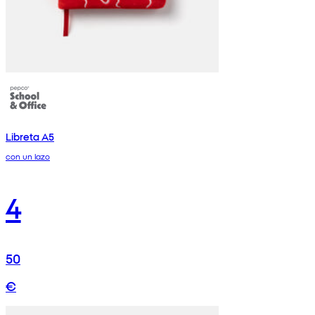
Libreta A5
con un lazo
4
50
€