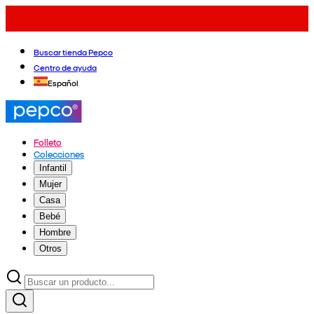
Buscar tienda Pepco
Centro de ayuda
Español
Folleto
Colecciones
Infantil
Mujer
Casa
Bebé
Hombre
Otros