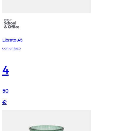
Libreta A5
con un lazo
4
50
€