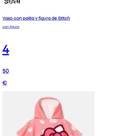
Vaso con pajita y figura de Stitch
con figura
4
50
€