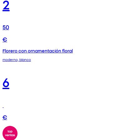
2
50
€
Florero con ornamentación floral
moderno, blanco
6
€