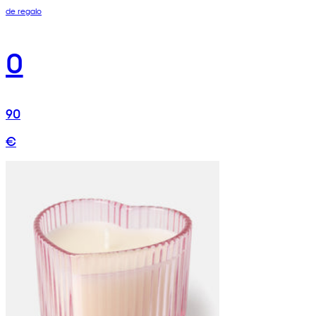
de regalo
0
90
€