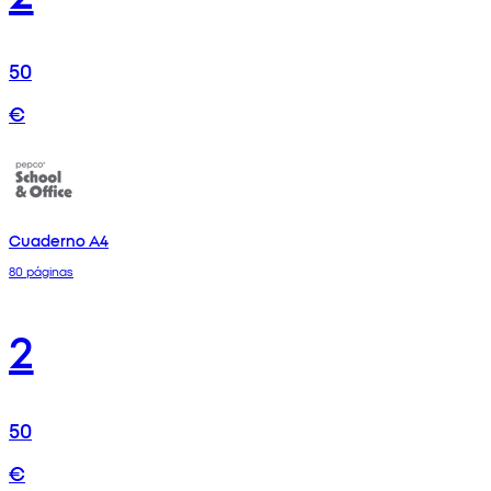
50
€
Cuaderno A4
80 páginas
2
50
€