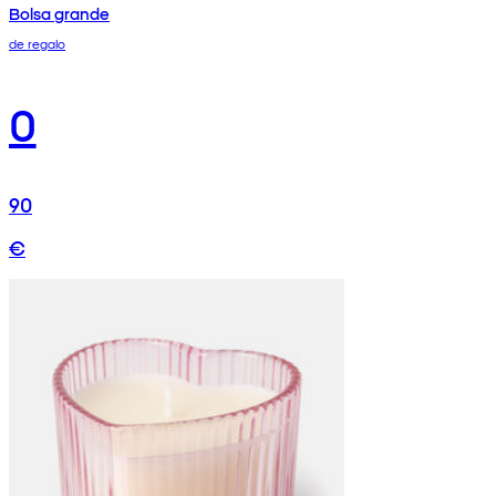
Bolsa grande
de regalo
0
90
€