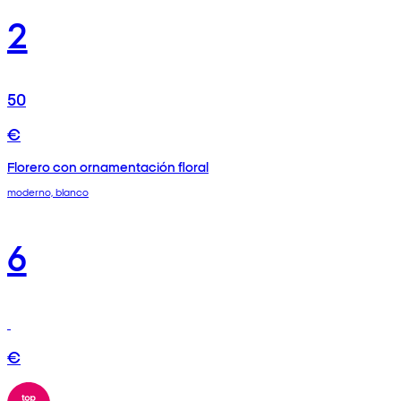
2
50
€
Florero con ornamentación floral
moderno, blanco
6
€