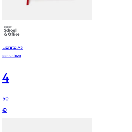
Libreta A5
con un lazo
4
50
€