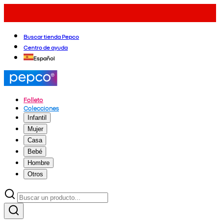
Buscar tienda Pepco
Centro de ayuda
Español
Folleto
Colecciones
Infantil
Mujer
Casa
Bebé
Hombre
Otros