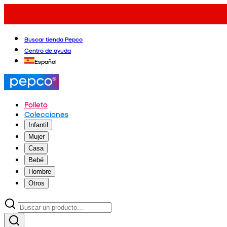
Buscar tienda Pepco
Centro de ayuda
Español
Folleto
Colecciones
Infantil
Mujer
Casa
Bebé
Hombre
Otros