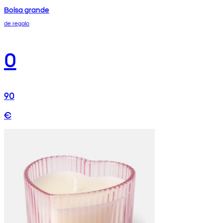
Bolsa grande
de regalo
0
90
€