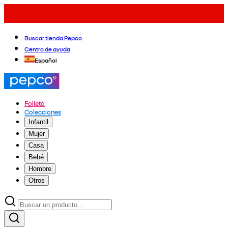
Buscar tienda Pepco
Centro de ayuda
Español
Folleto
Colecciones
Infantil
Mujer
Casa
Bebé
Hombre
Otros