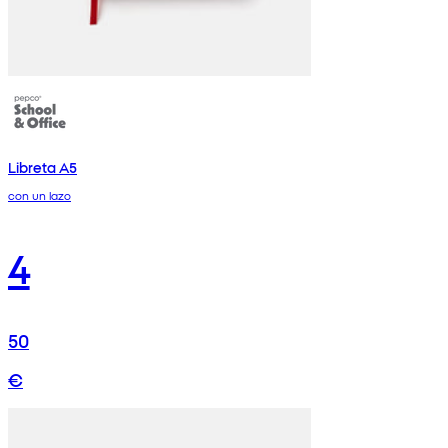
Libreta A5
con un lazo
4
50
€