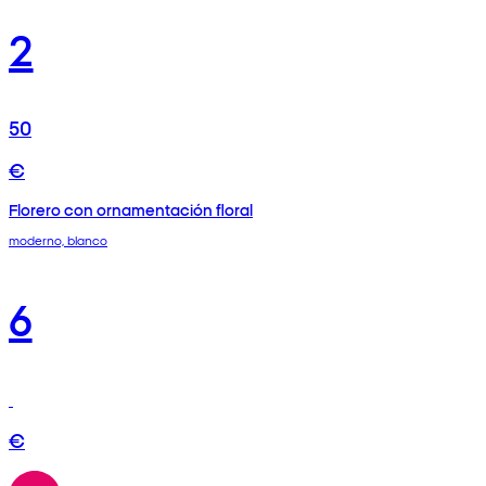
2
50
€
Florero con ornamentación floral
moderno, blanco
6
€