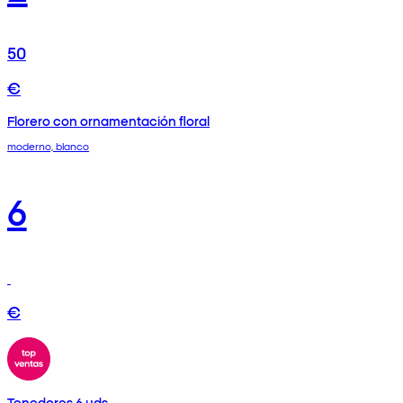
50
€
Florero con ornamentación floral
moderno, blanco
6
€
Tenedores 6 uds.