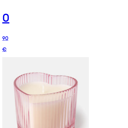
0
90
€