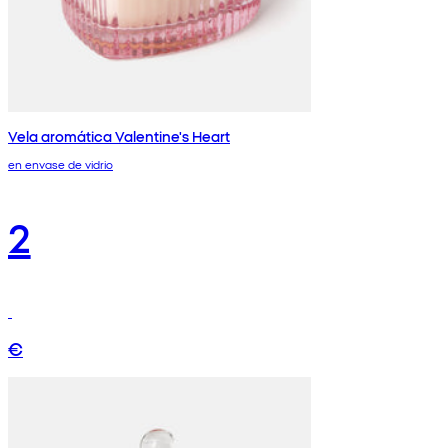
Vela aromática Valentine's Heart
en envase de vidrio
2
€