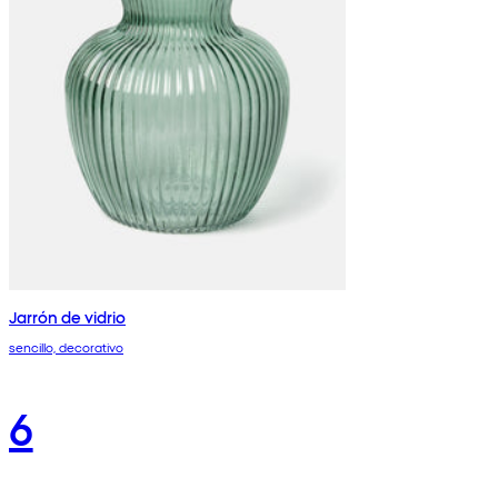
Jarrón de vidrio
sencillo, decorativo
6