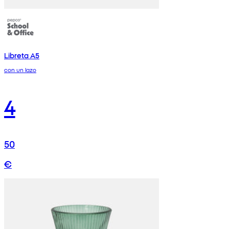
Libreta A5
con un lazo
4
50
€