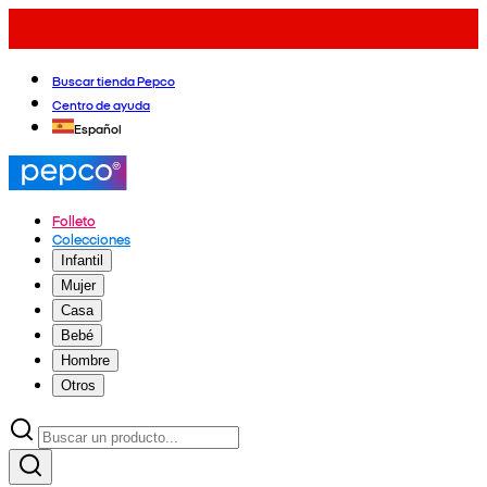
Buscar tienda Pepco
Centro de ayuda
Español
Folleto
Colecciones
Infantil
Mujer
Casa
Bebé
Hombre
Otros