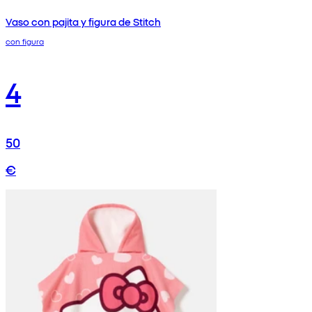
Vaso con pajita y figura de Stitch
con figura
4
50
€