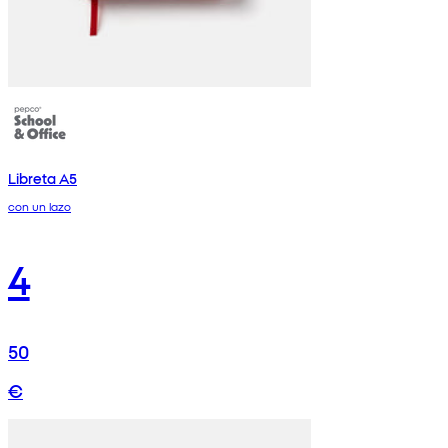
Libreta A5
con un lazo
4
50
€