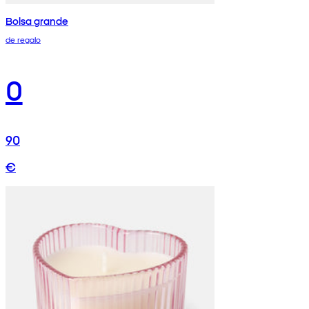
Bolsa grande
de regalo
0
90
€