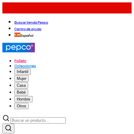
Buscar tienda Pepco
Centro de ayuda
Español
Folleto
Colecciones
Infantil
Mujer
Casa
Bebé
Hombre
Otros