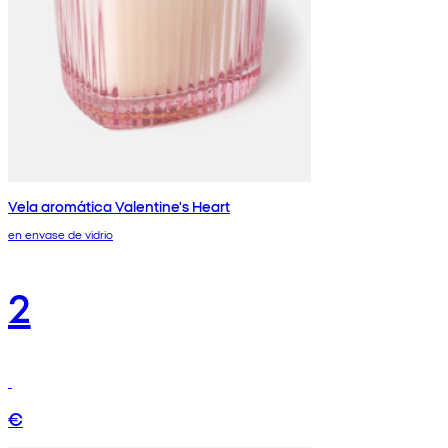
Vela aromática Valentine's Heart
en envase de vidrio
2
€