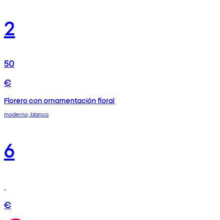
2
50
€
Florero con ornamentación floral
moderno, blanco
6
€