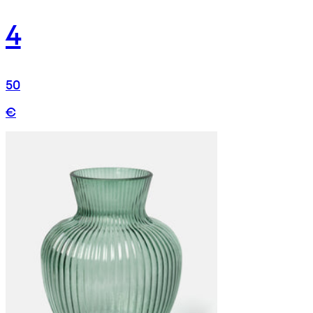
4
50
€