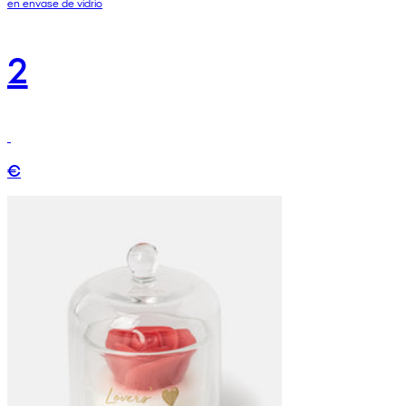
en envase de vidrio
2
€