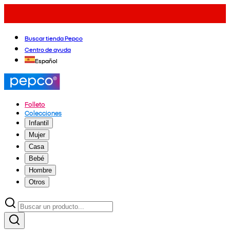
Buscar tienda Pepco
Centro de ayuda
Español
Folleto
Colecciones
Infantil
Mujer
Casa
Bebé
Hombre
Otros