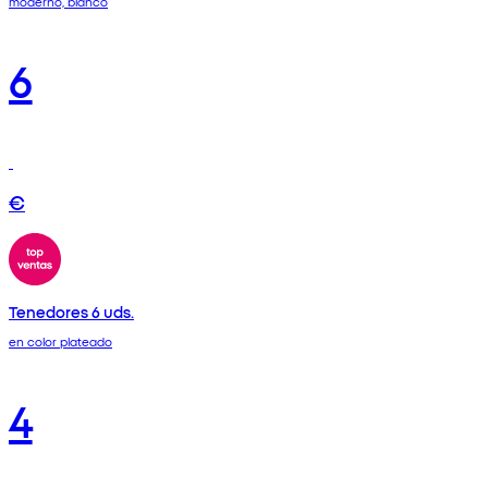
moderno, blanco
6
€
Tenedores 6 uds.
en color plateado
4