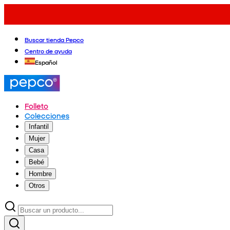
Buscar tienda Pepco
Centro de ayuda
Español
Folleto
Colecciones
Infantil
Mujer
Casa
Bebé
Hombre
Otros