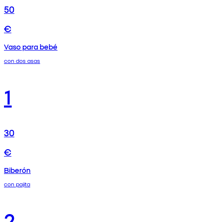
50
€
Vaso para bebé
con dos asas
1
30
€
Biberón
con pajita
2