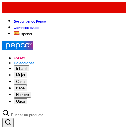
Buscar tienda Pepco
Centro de ayuda
Español
Folleto
Colecciones
Infantil
Mujer
Casa
Bebé
Hombre
Otros