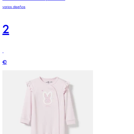
varios diseños
2
€