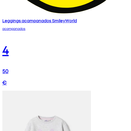
Leggings acampanados SmileyWorld
acampanados
4
50
€