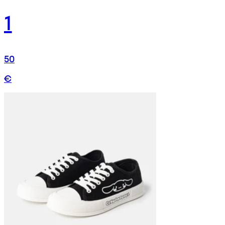
1
50
€