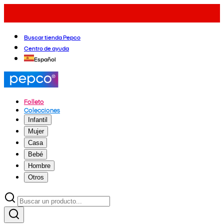
Buscar tienda Pepco
Centro de ayuda
Español
Folleto
Colecciones
Infantil
Mujer
Casa
Bebé
Hombre
Otros