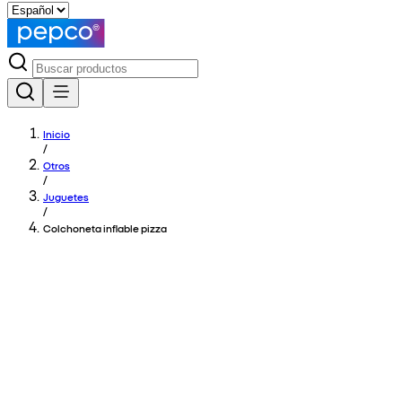
Inicio
/
Otros
/
Juguetes
/
Colchoneta inflable pizza