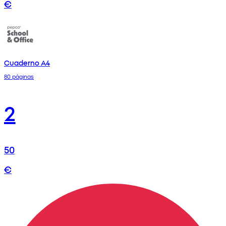
€
Cuaderno A4
80 páginas
2
50
€