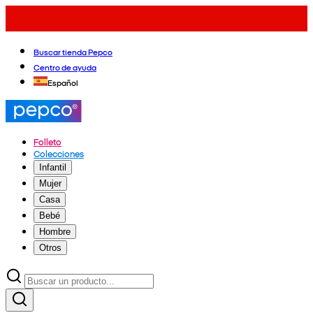
Buscar tienda Pepco
Centro de ayuda
Español
Folleto
Colecciones
Infantil
Mujer
Casa
Bebé
Hombre
Otros