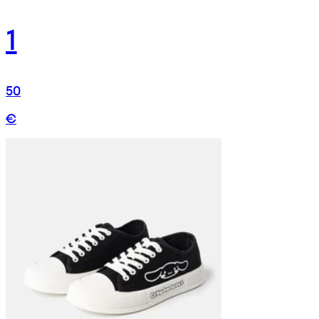
1
50
€