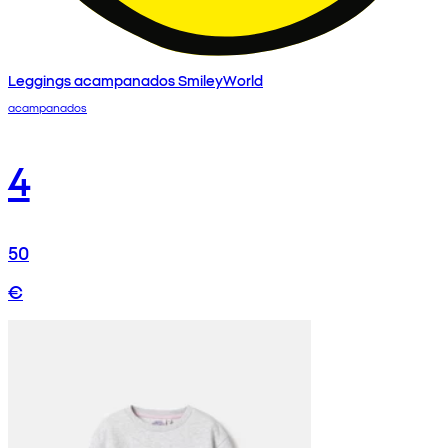
Leggings acampanados SmileyWorld
acampanados
4
50
€