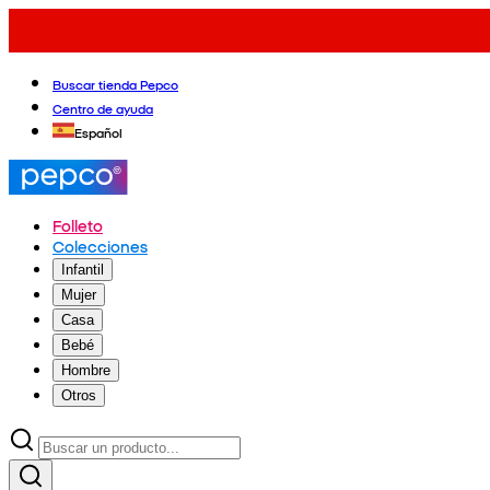
Buscar tienda Pepco
Centro de ayuda
Español
Folleto
Colecciones
Infantil
Mujer
Casa
Bebé
Hombre
Otros