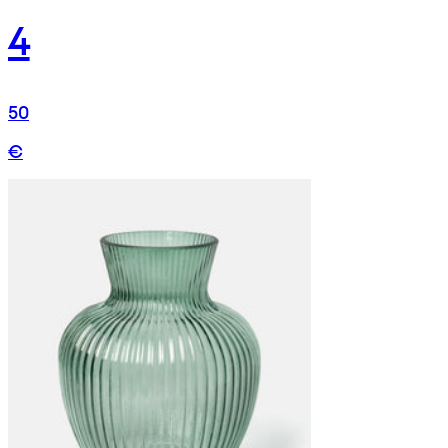
4
50
€