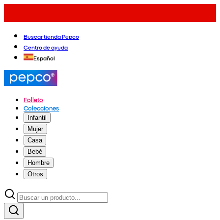
Buscar tienda Pepco
Centro de ayuda
Español
Folleto
Colecciones
Infantil
Mujer
Casa
Bebé
Hombre
Otros