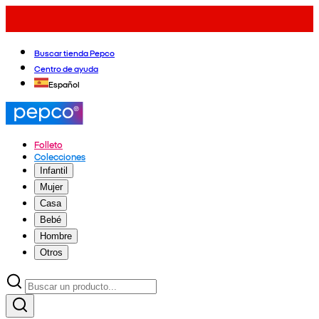
Buscar tienda Pepco
Centro de ayuda
Español
Folleto
Colecciones
Infantil
Mujer
Casa
Bebé
Hombre
Otros