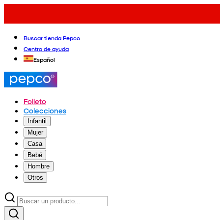
Buscar tienda Pepco
Centro de ayuda
Español
Folleto
Colecciones
Infantil
Mujer
Casa
Bebé
Hombre
Otros