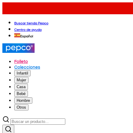
Buscar tienda Pepco
Centro de ayuda
Español
Folleto
Colecciones
Infantil
Mujer
Casa
Bebé
Hombre
Otros