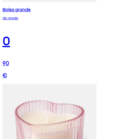
Bolsa grande
de regalo
0
90
€