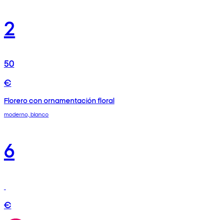
2
50
€
Florero con ornamentación floral
moderno, blanco
6
€