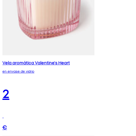
Vela aromática Valentine's Heart
en envase de vidrio
2
€