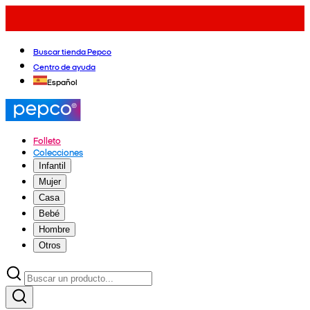
Buscar tienda Pepco
Centro de ayuda
Español
Folleto
Colecciones
Infantil
Mujer
Casa
Bebé
Hombre
Otros