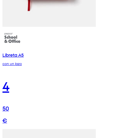
Libreta A5
con un lazo
4
50
€