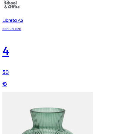
Libreta A5
con un lazo
4
50
€