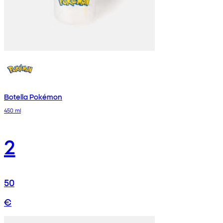
Botella Pokémon
450 ml
2
50
€