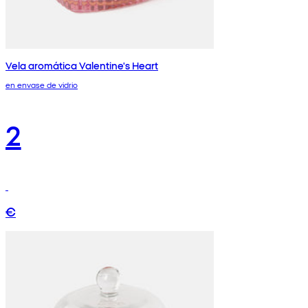
Vela aromática Valentine's Heart
en envase de vidrio
2
€