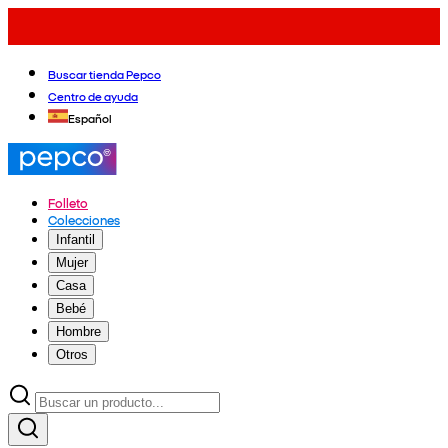
Buscar tienda Pepco
Centro de ayuda
Español
Folleto
Colecciones
Infantil
Mujer
Casa
Bebé
Hombre
Otros