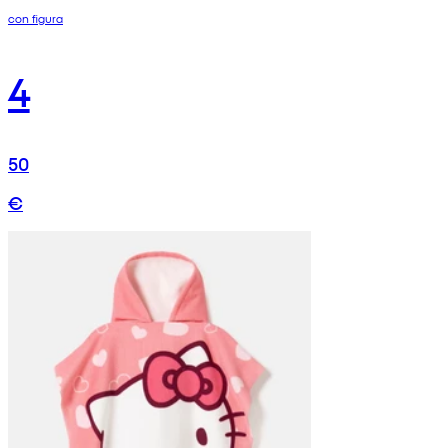
con figura
4
50
€