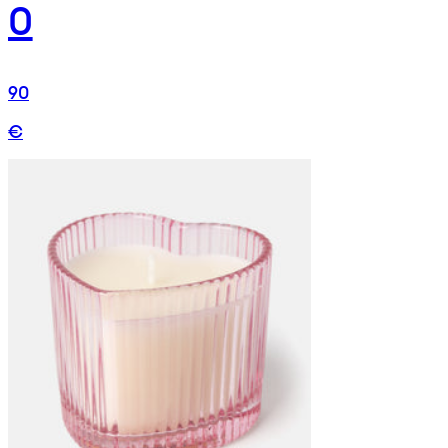
0
90
€