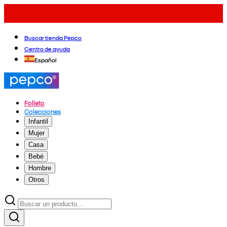
Buscar tienda Pepco
Centro de ayuda
Español
Folleto
Colecciones
Infantil
Mujer
Casa
Bebé
Hombre
Otros