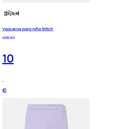
Vaqueros para niña Stitch
wide leg
10
€