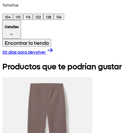
Tamaños
104
110
116
122
128
134
Detalles
Encontrar la tienda
30 días para devolver
Productos que te podrían gustar