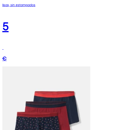
lisas, sin estampados
5
€