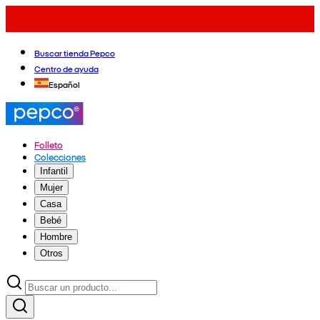
Buscar tienda Pepco
Centro de ayuda
Español
Folleto
Colecciones
Infantil
Mujer
Casa
Bebé
Hombre
Otros