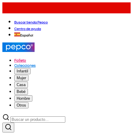
Buscar tienda Pepco
Centro de ayuda
Español
Folleto
Colecciones
Infantil
Mujer
Casa
Bebé
Hombre
Otros